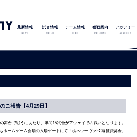
最新情報
試合情報
チーム情報
観戦案内
アカデミー
NEWS
MATCH
TEAM
WATCHING
ACADEMY
のご報告【4月29日】
JFLの舞台で戦うにあたり、年間15試合がアウェイでの戦いとなります。
もホームゲーム会場の入場ゲートにて『栃木ウーヴァFC遠征費募金』