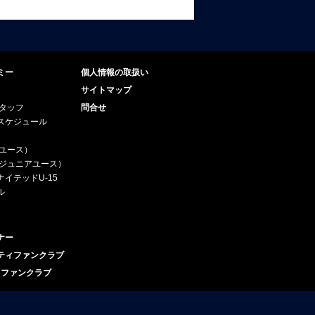
ミー
個人情報の取扱い
サイトマップ
スタッフ
問合せ
スケジュール
（ユース）
5（ジュニアユース）
イテッドU-15
ル
ナー
ティファンクラブ
esファンクラブ