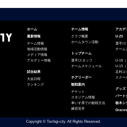
ホーム
チーム情報
アカデ
最新情報
クラブ概要
U-25
ホームタウン活動
チーム情報
選手/
地域活動情報
チーム
トップチーム
メディア情報
アカデミー情報
選手/スタッフ
U-18
チームスケジュール
U-1
試合結果
足利ユナ
チアリーダー
スクー
大会日程
ランキング
観戦案内
グッズ
チケット
パート
スタジアム情報
車いす席での観戦方法
栃木シ
練習見学
Grac
Copyright © Tochigi-city. All Rights Reserved.