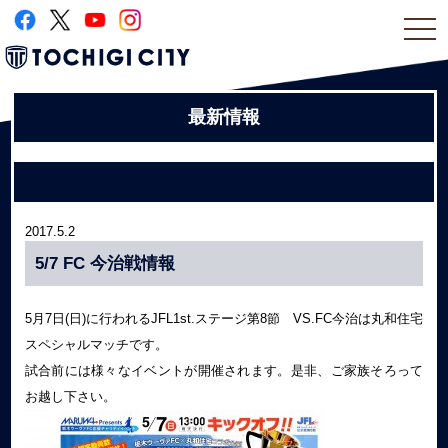
togg
navi
最新情報
2017.5.2
5/7 FC 今治戦情報
5月7日(日)に行われるJFL1st.ステージ第8節 VS.FC今治は丸和住宅
スペシャルマッチです。
試合前には様々なイベントが開催されます。是非、ご家族そろって
お越し下さい。