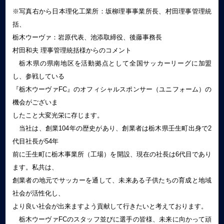
※写真右から日本理化工業所：坂柳理事事業所長、村田理事管理統
括、
栃木ウーヴァ：岩原代表、池添取締役、後藤事務長
村田和夫 理事管理統括様からのコメント
栃木県の県南地区を活動拠点として全国サッカーリーグに加盟
し、参戦している
『栃木ウーヴァFC』のオフィシャルスポンサー（ユニフォーム）の
機会がございま
したこと大変光栄に存じます。
当社は、創業104年の歴史があり、創業者は栃木県壬生町出身で2
代目社長が54年
前に壬生町に栃木事業所（工場）を開設、現在の社長は6代目であり
ます。私共は、
創業者の地元でサッカーを通して、未来ある子供たちの育成と地域
社会が活性化し、
より良い社会が出来ますよう貢献して行きたいと考えております。
栃木ウーヴァFCのスタッフ並びに選手の皆様、未来に向かって頑