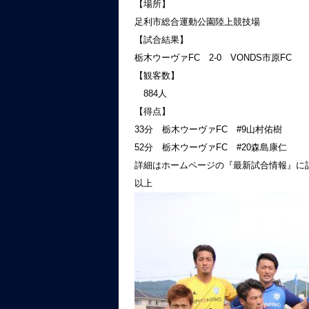
【場所】
足利市総合運動公園陸上競技場
【試合結果】
栃木ウーヴァFC 2-0 VONDS市原FC
【観客数】
884人
【得点】
33分 栃木ウーヴァFC #9山村佑樹
52分 栃木ウーヴァFC #20森島康仁
詳細はホームページの『最新試合情報』に
以上