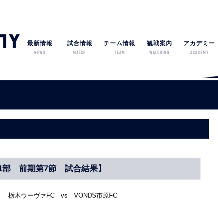
最新情報
試合情報
チーム情報
観戦案内
アカデミー
NEWS
MATCH
TEAM
WATCHING
ACADEMY
1部 前期第7節 試合結果】
 栃木ウーヴァFC vs VONDS市原FC