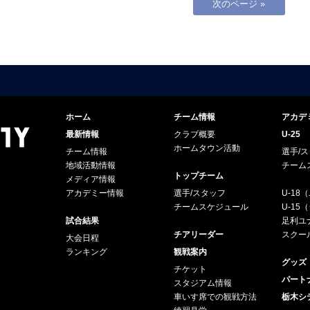
次のページ »
ホーム
チーム情報
アカデ
最新情報
クラブ概要
U-25
ホームタウン活動
チーム情報
選手/
地域活動情報
チーム
トップチーム
メディア情報
アカデミー情報
選手/スタッフ
U-18
チームスケジュール
U-1
試合結果
足利ユナ
チアリーダー
スクー
大会日程
ランキング
観戦案内
グッズ
チケット
パート
スタジアム情報
車いす席での観戦方法
栃木シ