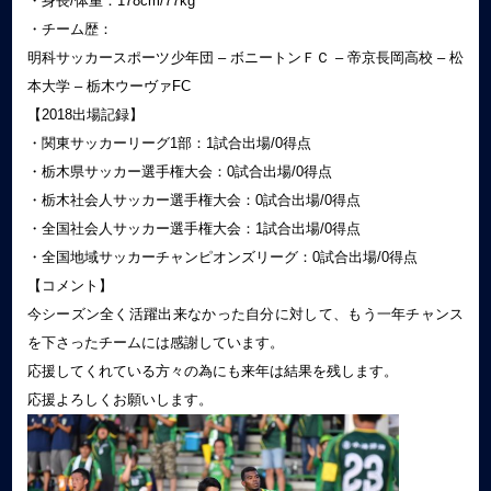
・身長/体重：178cm/77kg
・チーム歴：
明科サッカースポーツ少年団 – ボニートンＦＣ – 帝京長岡高校 – 松
本大学 – 栃木ウーヴァFC
【2018出場記録】
・関東サッカーリーグ1部：1試合出場/0得点
・栃木県サッカー選手権大会：0試合出場/0得点
・栃木社会人サッカー選手権大会：0試合出場/0得点
・全国社会人サッカー選手権大会：1試合出場/0得点
・全国地域サッカーチャンピオンズリーグ：0試合出場/0得点
【コメント】
今シーズン全く活躍出来なかった自分に対して、もう一年チャンス
を下さったチームには感謝しています。
応援してくれている方々の為にも来年は結果を残します。
応援よろしくお願いします。