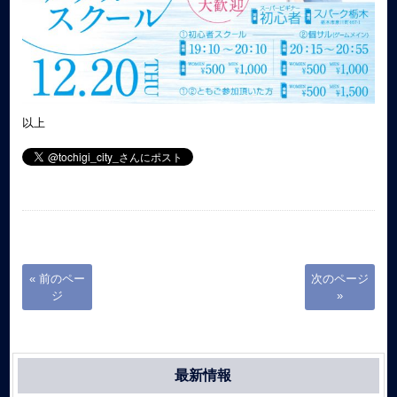
以上
« 前のペー
次のページ
ジ
»
最新情報