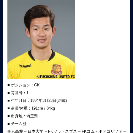
■ ポジション：GK
■ 背番号：1
■ 生年月日：1994年3月23日(24歳)
■ 身長/体重：191cm / 84kg
■ 出身地：埼玉県
■ チーム歴
帝京高校 – 日本大学 – FKゾラ・スプス – FKコム・ポドゴリツァ –