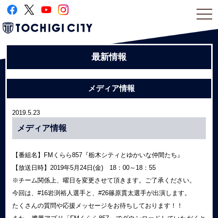
togg
navi
最新情報
メディア情報
2019.5.23
メディア情報
【番組名】FMくらら857『栃木シティとゆかいな仲間たち』
【放送日時】2019年5月24日(金) 18：00～18：55
※チーム関係上、曜日を変更させて頂きます。ご了承ください。
今回は、#16岩渕裕人選手と、#26篠原貫太選手が出演します。
たくさんの質問や応援メッセージをお待ちしております！！