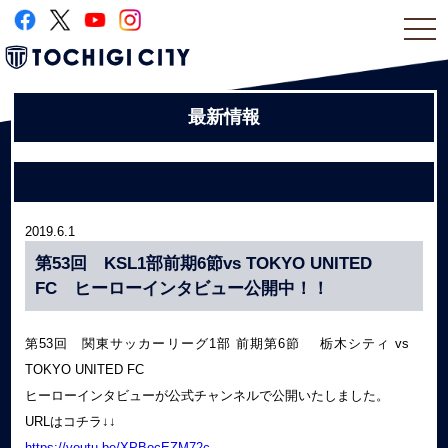
togg
navi
最新情報
2019.6.1
第53回 KSL1部前期6節vs TOKYO UNITED
FC ヒーローインタビュー公開中！！
第53回 関東サッカーリーグ1部 前期第6節 栃木シティ vs
TOKYO UNITED FC
ヒーローインタビューが公式チャンネルで公開いたしました。
URLはコチラ↓↓
https://youtu.be/XPBocEZM72c