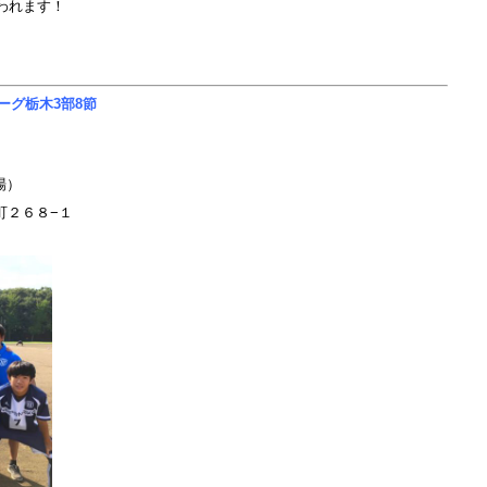
行われます！
リーグ栃木3部8節
場）
前町２６８−１