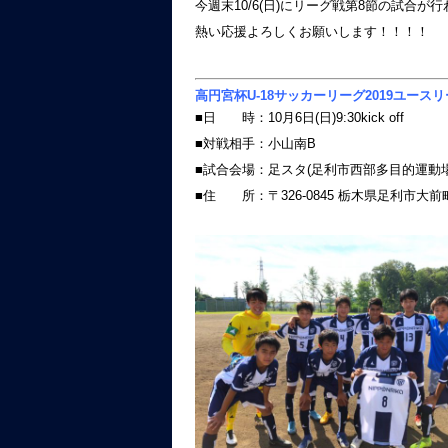
今週末10/6(日)にリーグ戦第8節の試合が
熱い応援よろしくお願いします！！！！
高円宮杯U-18サッカーリーグ2019ユース
■日 時：10月6日(日)9:30kick off
■対戦相手：小山南B
■試合会場：足スタ(足利市西部多目的運動
■住 所：〒326-0845 栃木県足利市大