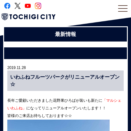
togg
navi
最新情報
2019.11.28
いわふねフルーツパークがリニューアルオープン
☆
長年ご愛顧いただきました花野果ひろばが装いも新たに
「マルシェ
いわふね」
になってリニューアルオープンいたします！！
皆様のご来店お待ちしております☆☆