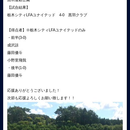
【試合結果】
栃木シティLFAユナイテッド 4-0 黒羽クラブ
【得点者】※栃木シティLFAユナイテッドのみ
・前半(3-0)
成沢諒
藤田優斗
小野里飛我
・後半(1-0)
藤田優斗
応援ありがとうございました！
次節も応援よろしくお願い致します！！