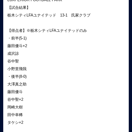
【試合結果】
栃木シティLFAユナイテッド 13-1 氏家クラブ
【得点者】※栃木シティLFAユナイテッドのみ
・前半(5-1)
藤田優斗×2
成沢諒
谷中聖
小野里飛我
・後半(8-0)
大澤真之助
藤田優斗
谷中聖×2
岡崎大樹
田中幸稀
タケシ×2