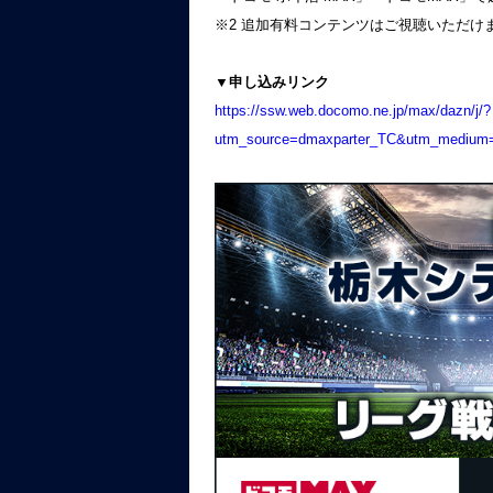
※2 追加有料コンテンツはご視聴いただけ
▼申し込みリンク
https://ssw.web.docomo.ne.jp/max/dazn/j/?
utm_source=dmaxparter_TC&utm_medium=