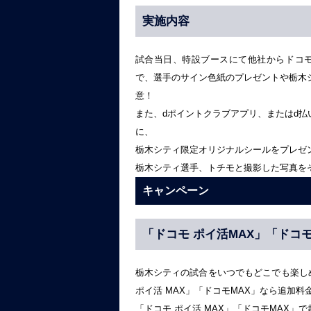
実施内容
試合当日、特設ブースにて他社からドコモ
で、選手のサイン色紙のプレゼントや栃木
意！
また、dポイントクラブアプリ、またはd
に、
栃木シティ限定オリジナルシールをプレゼ
栃木シティ選手、トチモと撮影した写真を
キャンペーン
「ドコモ ポイ活MAX」「ドコモ
栃木シティの試合をいつでもどこでも楽し
ポイ活 MAX」「ドコモMAX」なら追加料
「ドコモ ポイ活 MAX」「ドコモMAX