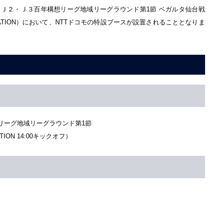
安田Ｊ２・Ｊ３百年構想リーグ地域リーグラウンド第1節 ベガルタ仙台戦
L STATION）において、NTTドコモの特設ブースが設置されることとなりま
リーグ地域リーグラウンド第1節
TION 14:00キックオフ）