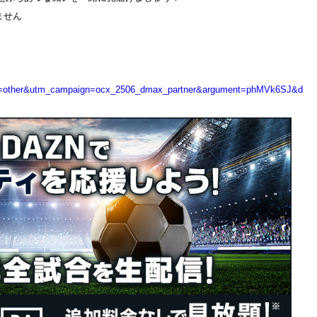
ません
other&utm_campaign=ocx_2506_dmax_partner&argument=phMVk6SJ&dmai