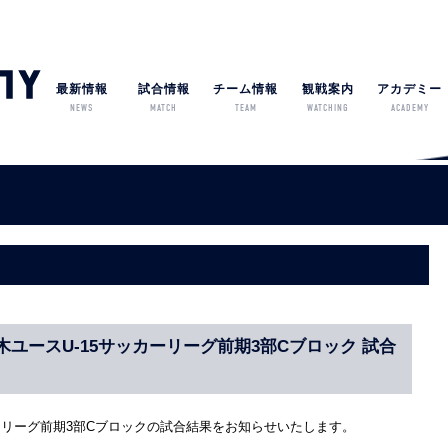
最新情報
試合情報
チーム情報
観戦案内
アカデミー
NEWS
MATCH
TEAM
WATCHING
ACADEMY
栃木ユースU-15サッカーリーグ前期3部Cブロック 試合
ッカーリーグ前期3部Cブロックの試合結果をお知らせいたします。