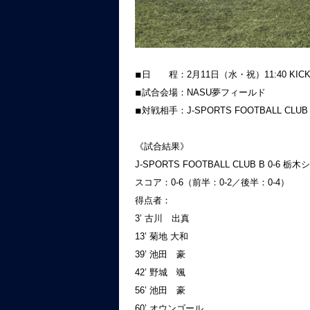
◾︎日 程：2月11日（水・祝）11:40 KICK
◾︎試合会場：NASU夢フィールド
◾︎対戦相手：J-SPORTS FOOTBALL CLUB
《試合結果》
J-SPORTS FOOTBALL CLUB B 0-6 栃木
スコア：0-6（前半：0-2／後半：0-4）
得点者：
3’ 古川 出真
13’ 菊地 大和
39’ 池田 豪
42’ 野城 颯
56’ 池田 豪
60’ オウンゴール