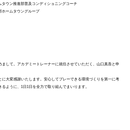
 ホームタウン推進部普及コンディショニングコーチ
事業部ホームタウングループ
めまして。アカデミートレーナーに就任させていただく、山口真吾と申
とに大変感謝いたします。安心してプレーできる環境づくりを第一に考
きるように、1日1日を全力で取り組んでまいります。