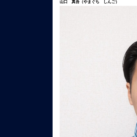
山口 真吾（やまぐち しんご）