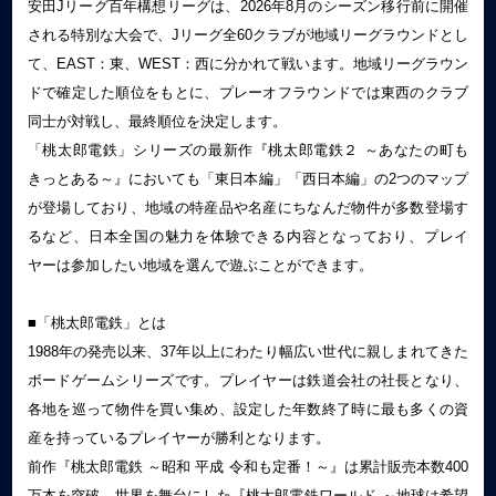
安田Jリーグ百年構想リーグは、2026年8月のシーズン移行前に開催
される特別な大会で、Jリーグ全60クラブが地域リーグラウンドとし
て、EAST：東、WEST：西に分かれて戦います。地域リーグラウン
ドで確定した順位をもとに、プレーオフラウンドでは東西のクラブ
同士が対戦し、最終順位を決定します。
「桃太郎電鉄」シリーズの最新作『桃太郎電鉄２ ～あなたの町も
きっとある～』においても「東日本編」「西日本編」の2つのマップ
が登場しており、地域の特産品や名産にちなんだ物件が多数登場す
るなど、日本全国の魅力を体験できる内容となっており、プレイ
ヤーは参加したい地域を選んで遊ぶことができます。
■「桃太郎電鉄」とは
1988年の発売以来、37年以上にわたり幅広い世代に親しまれてきた
ボードゲームシリーズです。プレイヤーは鉄道会社の社長となり、
各地を巡って物件を買い集め、設定した年数終了時に最も多くの資
産を持っているプレイヤーが勝利となります。
前作『桃太郎電鉄 ～昭和 平成 令和も定番！～』は累計販売本数400
万本を突破、世界を舞台にした『桃太郎電鉄ワールド ～地球は希望