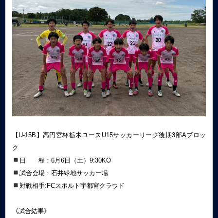
【U-15B】高円宮杯栃木ユースU15サッカーリーグ後期3部Aブロッ
ク
日 程：6月6日（土）9:30KO
試合会場：石井緑地サッカー場
対戦相手:FCスポルト宇都宮クラウド
《試合結果》