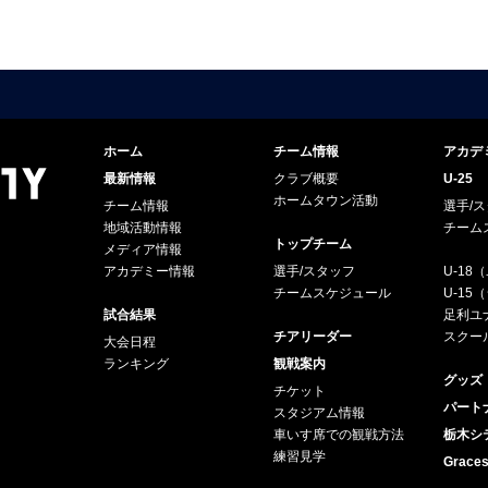
ホーム
チーム情報
アカデ
最新情報
クラブ概要
U-25
ホームタウン活動
チーム情報
選手/
地域活動情報
チーム
トップチーム
メディア情報
アカデミー情報
選手/スタッフ
U-18
チームスケジュール
U-1
試合結果
足利ユナ
チアリーダー
スクー
大会日程
ランキング
観戦案内
グッズ
チケット
パート
スタジアム情報
車いす席での観戦方法
栃木シ
練習見学
Grac