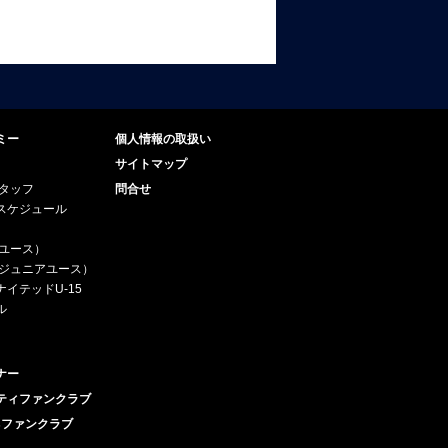
ミー
個人情報の取扱い
サイトマップ
スタッフ
問合せ
スケジュール
（ユース）
5（ジュニアユース）
イテッドU-15
ル
ナー
ティファンクラブ
esファンクラブ