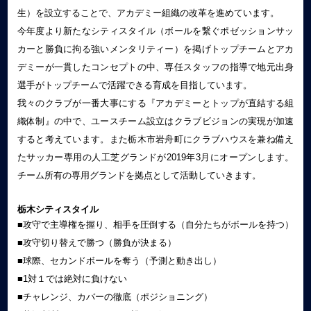
⽣）を設⽴することで、アカデミー組織の改革を進めています。
今年度より新たなシティスタイル（ボールを繋ぐポゼッションサッ
カーと勝負に拘る強いメンタリティー）を掲げトップチームとアカ
デミーが一貫したコンセプトの中、専任スタッフの指導で地元出身
選⼿がトップチームで活躍できる育成を目指しています。
我々のクラブが一番大事にする『アカデミーとトップが直結する組
織体制』の中で、ユースチーム設⽴はクラブビジョンの実現が加速
すると考えています。また栃木市岩舟町にクラブハウスを兼ね備え
たサッカー専用の人工芝グランドが2019年3月にオープンします。
チーム所有の専用グランドを拠点として活動していきます。
栃木シティスタイル
■攻守で主導権を握り、相手を圧倒する（自分たちがボールを持つ）
■攻守切り替えで勝つ（勝負が決まる）
■球際、セカンドボールを奪う（予測と動き出し）
■1対１では絶対に負けない
■チャレンジ、カバーの徹底（ポジショニング）