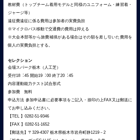
教材費（トップチーム着用モデルと同様のユニフォーム・練習着・
ジャージ等）
遠征費遠征に係る費用は参加者の実費負担
※マイクロバス移動で交通費の費用は抑える
※⼤会本部等から旅費補填がある場合はその額を差し引いた費用を
個人の実費負担とする。
セレクション
会場スパーク栃木（人工芝）
受付18︓45 開始19︓00 終了20︓45
内容運動能⼒テスト試合形式
参加費 無料
申込方法 参加申込書に必要事項をご記⼊・捺印の上FAX又は郵送に
てお申し込みください。
【TEL 】0282-51-9346
【FAX 】0282-51-1652
【郵送先】〒329-4307 栃木県栃木市岩舟町静1219－2