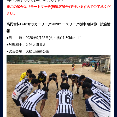
※この試合はリモートマッチ(無観客試合)で行いますのでご了承くだ
さい。
高円宮杯U-18サッカーリーグ2020ユースリーグ栃木3部4
節 試合情
報
■日 時：2020年9月22日(火・祝)11:30kick off
■対戦相手：足利大附属B
■試合会場：大松山運動公園