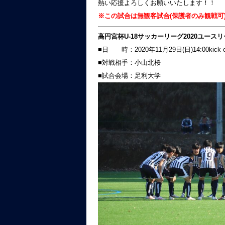
熱い応援よろしくお願いいたします！！
※この試合は無観客試合(保護者のみ観戦可
高円宮杯U-18サッカーリーグ2020ユースリ
■日 時：2020年11月29日(日)14:00kick o
■対戦相手：小山北桜
■試合会場：足利大学