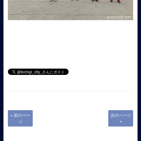
« 前のペー
次のページ
ジ
»