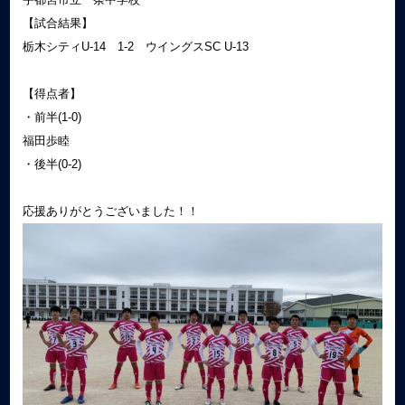
【試合結果】
栃木シティU-14 1-2 ウイングスSC U-13
【得点者】
・前半(1-0)
福田歩睦
・後半(0-2)
応援ありがとうございました！！