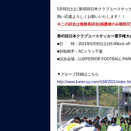
5月8日(土)に第45回日本クラブユースサ
熱い応援よろしくお願いいたします！！
※この試合は無観客試合(保護者のみ観戦可
第45回日本クラブユースサッカー選手権大会
■日 時：2021年5月8日(土)15:00kick off
■対戦相手：ACミラン千葉
■試合会場：LUXPERIOR FOOTBALL PAR
▼グループ詳細はこちら
http://www.kanto-cy.com/U18/2021/index.ht