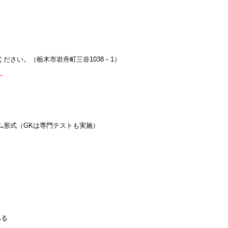
ださい。（栃木市岩舟町三谷1038－1）
。
ム形式（GKは専門テストも実施）
ある