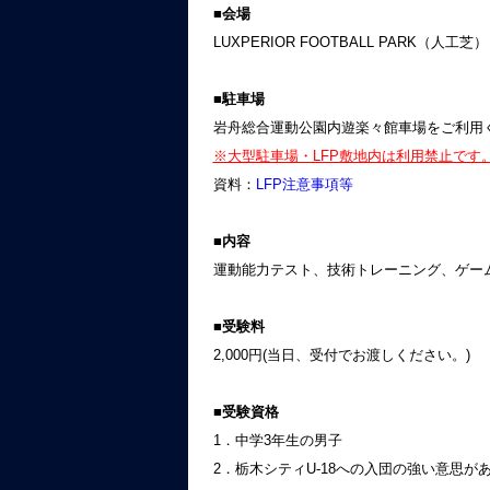
■会場
LUXPERIOR FOOTBALL PARK（人工芝）
■駐車場
岩舟総合運動公園内遊楽々館車場をご利用く
※大型駐車場・LFP敷地内は利用禁止です
資料：
LFP注意事項等
■内容
運動能力テスト、技術トレーニング、ゲー
■受験料
2,000円(当日、受付でお渡しください。)
■受験資格
1．中学3年生の男子
2．栃木シティU-18への入団の強い意思が