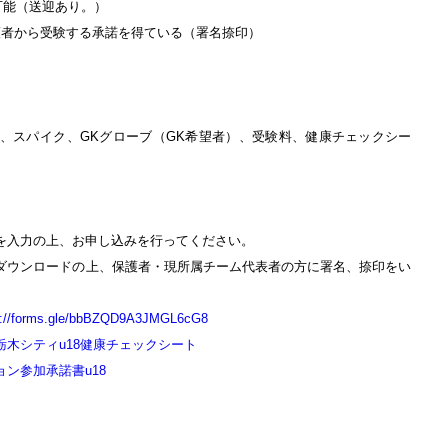
可能（送迎あり。）
護者から受験する承諾を得ている（署名捺印）
、スパイク、GKグローブ（GK希望者）、受験料、健康チェックシー
を入力の上、お申し込みを行ってください。
ダウンロードの上、保護者・現所属チーム代表者の方に署名、捺印をい
s://forms.gle/bbBZQD9A3JMGL6cG8
栃木シティu18健康チェックシート
ョン参加承諾書u18