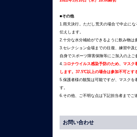
2022
年3月10日（木）18:00締切
■その他
1.雨天決行。ただし荒天の場合で中止にな
伝えします。
2.十分な水分補給ができるように飲み物は
3.セレクション会場までの往復、練習中
自身でスポーツ障害保険等にご加入の上ご
4.
コロナウイルス感染予防のため、マスク
します。37.5℃以上の場合は参加不可と
5.保護者様の観覧は可能ですが、マスク
す。
6.その他、ご不明な点は下記担当者までご
お問い合わせ