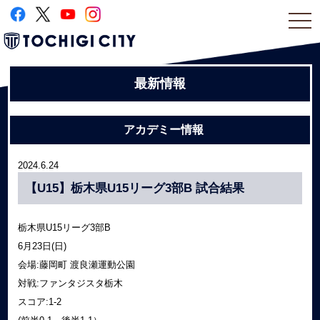
togg
navi
最新情報
アカデミー情報
2024.6.24
【U15】栃木県U15リーグ3部B 試合結果
栃木県U15リーグ3部B
6月23日(日)
会場:藤岡町 渡良瀬運動公園
対戦:ファンタジスタ栃木
スコア:1-2