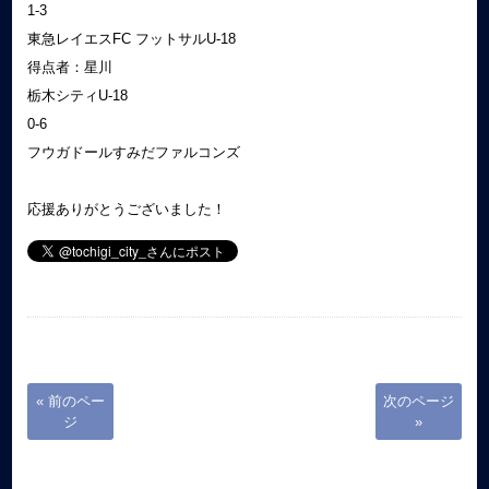
1-3
東急レイエスFC フットサルU-18
得点者：星川
栃木シティU-18
0-6
フウガドールすみだファルコンズ
応援ありがとうございました！
« 前のペー
次のページ
ジ
»