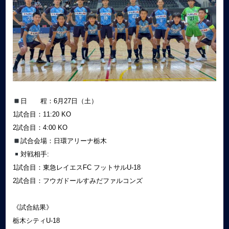
日 程：6月27日（土）
1試合目：11:20 KO
2試合目：4:00 KO
試合会場：日環アリーナ栃木
対戦相手:
1試合目：東急レイエスFC フットサルU-18
2試合目：フウガドールすみだファルコンズ
《試合結果》
栃木シティU-18