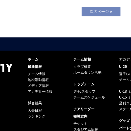
次のページ »
ホーム
チーム情報
アカデ
最新情報
クラブ概要
U-25
ホームタウン活動
チーム情報
選手/
地域活動情報
チーム
トップチーム
メディア情報
アカデミー情報
選手/スタッフ
U-18
チームスケジュール
U-1
試合結果
足利ユナ
チアリーダー
スクー
大会日程
ランキング
観戦案内
グッズ
チケット
パート
スタジアム情報