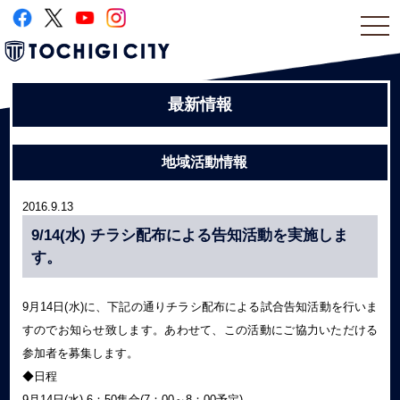
togg
navi
最新情報
地域活動情報
2016.9.13
9/14(水) チラシ配布による告知活動を実施しま
す。
9月14日(水)に、下記の通りチラシ配布による試合告知活動を行いま
すのでお知らせ致します。あわせて、この活動にご協力いただける
参加者を募集します。
◆日程
9月14日(水) 6：50集合(7：00～8：00予定)