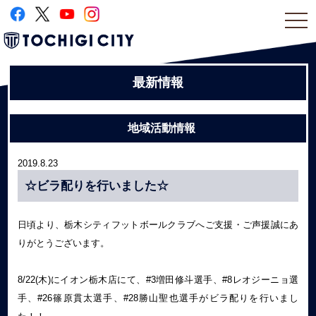
togg
navi
最新情報
地域活動情報
2019.8.23
☆ビラ配りを行いました☆
日頃より、栃木シティフットボールクラブへご支援・ご声援誠にあ
りがとうございます。
8/22(木)にイオン栃木店にて、#3増田修斗選手、#8レオジーニョ選
手、#26篠原貫太選手、#28勝山聖也選手がビラ配りを行いまし