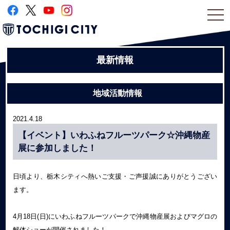
togg
navi
最新情報
地域活動情報
2021.4.18
【イベント】いわふねフルーツパーク☆沖縄物産
展に参加しました！
日頃より、栃木シティへ熱いご支援・ご声援誠にありがとうござい
ます。
4月18日(日)にいわふねフルーツパークで沖縄物産展およびマグロの
解体ショーが開催されました！