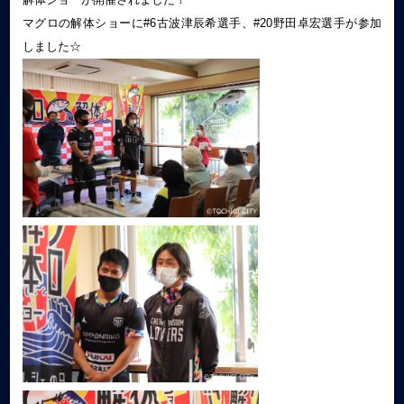
マグロの解体ショーに#6古波津辰希選手、#20野田卓宏選手が参加
しました☆