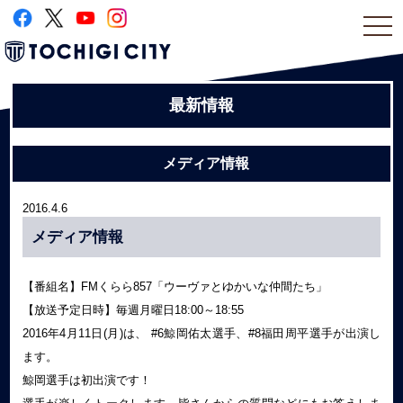
togg
navi
最新情報
メディア情報
2016.4.6
メディア情報
【番組名】FMくらら857「ウーヴァとゆかいな仲間たち」
【放送予定日時】毎週月曜日18:00～18:55
2016年4月11日(月)は、 #6鯨岡佑太選手、#8福田周平選手が出演し
ます。
鯨岡選手は初出演です！