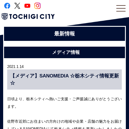
togg
navi
最新情報
メディア情報
2021.1.14
【メディア】SANOMEDIA ☆栃木シティ情報更新
☆
日頃より、栃木シティへ熱いご支援・ご声援誠にありがとうござい
ます。
佐野市近郊にお住まいの方向けの地域や企業・店舗の魅力をお届け
しているSANOMEDIAにて栃木シティ情報を更新いたしましたの