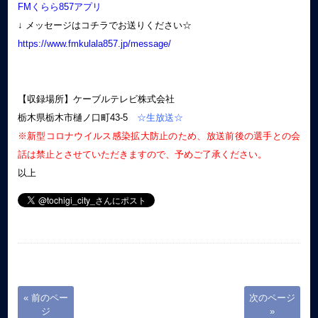
FMくらら857アプリ
↓ メッセージはコチラでお送りください☆
https://www.fmkulala857.jp/message/
【収録場所】ケーブルテレビ株式会社
栃木県栃木市樋ノ口町43-5
☆生放送☆
※新型コロナウイルス感染拡大防止のため、放送前後の選手との会
話は禁止とさせていただきますので、予めご了承ください。
以上
« 前のペー
次のページ
ジ
»