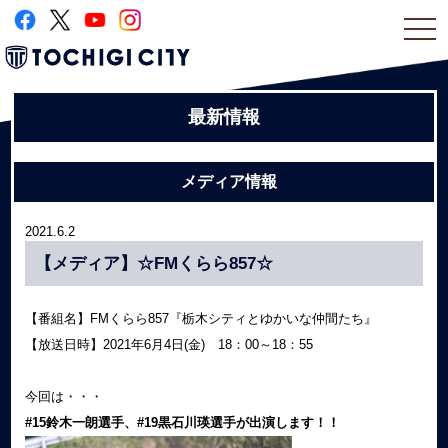
togg
navi
最新情報
メディア情報
2021.6.2
【メディア】☆FMくらら857☆
【番組名】FMくらら857『栃木シティとゆかいな仲間たち』
【放送日時】2021年6月4日(金) 18：00～18：55
今回は・・・
#15鈴木一朗選手、#19黒石川瑛選手が出演します！！