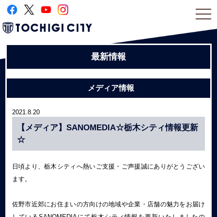
togg
navi
最新情報
メディア情報
2021.8.20
【メディア】SANOMEDIA☆栃木シティ情報更新
☆
日頃より、栃木シティへ熱いご支援・ご声援誠にありがとうござい
ます。
佐野市近郊にお住まいの方向けの地域や企業・店舗の魅力をお届け
しているSANOMEDIAにて栃木シティ情報を更新いたしましたの