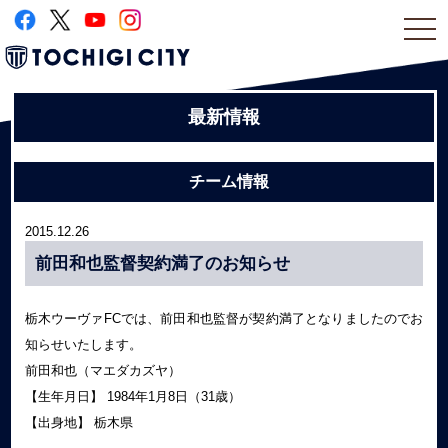
togg
navi
最新情報
チーム情報
2015.12.26
前田和也監督契約満了のお知らせ
栃木ウーヴァFCでは、前田和也監督が契約満了となりましたのでお
知らせいたします。
前田和也（マエダカズヤ）
【生年月日】 1984年1月8日（31歳）
【出身地】 栃木県