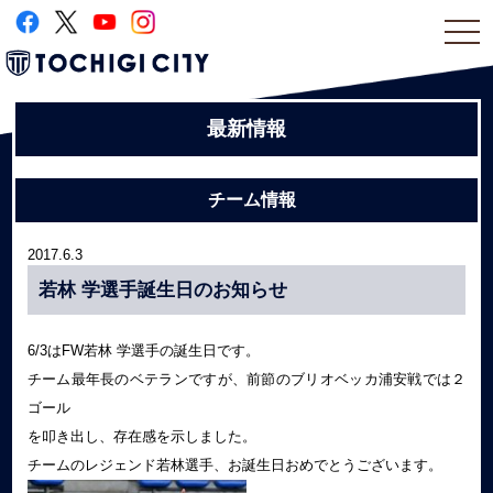
togg
navi
最新情報
チーム情報
2017.6.3
若林 学選手誕生日のお知らせ
6/3はFW若林 学選手の誕生日です。
チーム最年長のベテランですが、前節のブリオベッカ浦安戦では２
ゴール
を叩き出し、存在感を示しました。
チームのレジェンド若林選手、お誕生日おめでとうございます。