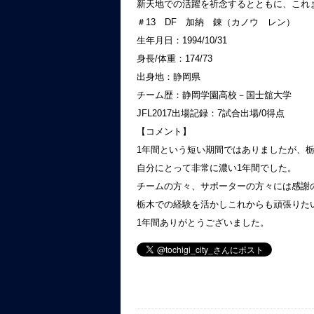
新天地での活躍を祈念するとともに、これ
＃13 DF 加納 錬（カノウ レン）
生年月日：1994/10/31
身長/体重：174/73
出身地：静岡県
チーム歴：静岡学園高校－国士舘大学
JFL2017出場記録：7試合出場/0得点
【コメント】
1年間という短い期間ではありましたが、栃
自分にとって非常に濃い1年間でした。
チームの方々、サポーターの方々には感謝
栃木での経験を活かしこれからも頑張りた
1年間ありがとうございました。