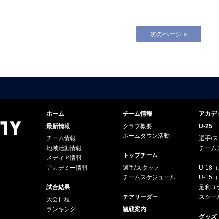
次のページ »
ホーム
チーム情報
アカデ
最新情報
クラブ概要
U-25
ホームタウン活動
チーム情報
選手/
地域活動情報
チーム
トップチーム
メディア情報
アカデミー情報
選手/スタッフ
U-18
チームスケジュール
U-1
試合結果
足利ユナ
チアリーダー
スクー
大会日程
ランキング
観戦案内
グッズ