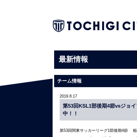
最新情報
チーム情報
2019.8.17
第53回KSL1部後期4節vsジ
中！！
第53回関東サッカーリーグ1部後期4節 栃