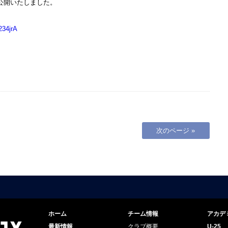
公開いたしました。
234jrA
次のページ »
ホーム
チーム情報
アカデ
最新情報
クラブ概要
U-25