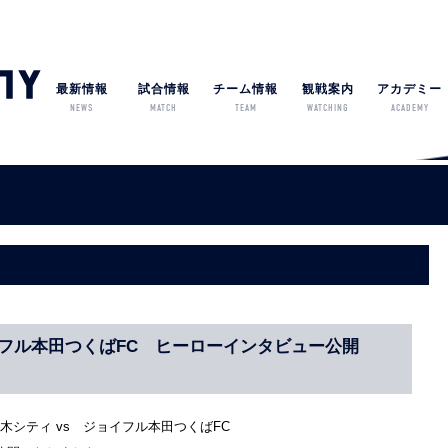
最新情報
試合情報
チーム情報
観戦案内
アカデミー
NEWS
MATCH
TEAM
WATCHING
ACADEMY
ョイフル本田つくばFC ヒーローインタビュー公開
木シティ vs ジョイフル本田つくばFC