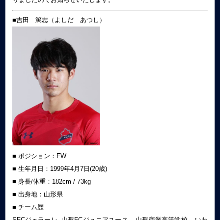
■吉田 篤志（よしだ あつし）
■ ポジション：FW
■ 生年月日：1999年4月7日(20歳)
■ 身長/体重：182cm / 73kg
■ 出身地：山形県
■ チーム歴
SFCジェラーレ- 山形FCジュニアユース – 山形商業高等学校 – いわ