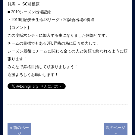
群馬 – SC相模原
■ 2019シーズン出場記録
・2019明治安田生命J3リーグ：20試合出場/0得点
【コメント】
この度栃木シティに加入する事になりました阿部巧です。
チームの目標でもあるJFL昇格の為に日々努力して、
シーズン最後にチームに関わる全ての人と笑顔で終われるように頑
張ります！
みんなで昇格目指して頑張りましょう！
応援よろしくお願いします！
« 前のペー
次のページ
ジ
»