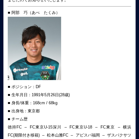
■ 阿部 巧（あべ たくみ）
■ ポジション：DF
■ 生年月日：1991年5月26日(28歳)
■ 身長/体重：168cm / 68kg
■ 出身地：東京都
■ チーム歴
徳持FC – FC東京U-15深川 – FC東京U-18 – FC東京 – 横浜
FC(期限付き移籍) – 松本山雅FC – アビスパ福岡 – ザスパクサツ