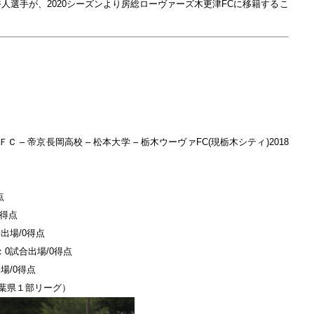
裕人選手が、2020シーズンより房総ローヴァーズ木更津FCに移籍するこ
。
 – 帝京長岡高校 – 松本大学 – 栃木ウーヴァFC(現栃木シティ)2018
点
0得点
出場/0得点
0試合出場/0得点
場/0得点
千葉県１部リーグ）