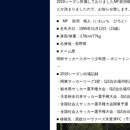
2019シーズン所属しておりましたMF岩渕
とが決まりましたので、お知らせ致します
■ MF 岩渕 裕人（いわぶち ひろと）
■ 生年月日：1995年11月12日（23歳）
■ 身長/体重：178cm/77kg
■ 出身地：長野県
■ チーム歴
明科サッカースポーツ少年団 – ボニートンＦＣ
～
■ 2019シーズン出場記録
・関東サッカーリーグ1部：1試合出場/0得
・栃木県サッカー選手権大会：0試合出場/
・天皇杯全日本サッカー選手権大会：0試合
・全国社会人サッカー選手権大会関東予選：
・全国社会人サッカー選手権大会：0試合出
■ 移籍先：房総ローヴァーズ木更津FC（