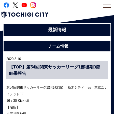
togg
navi
最新情報
チーム情報
2020.8.16
【TOP】第54回関東サッカーリーグ1部後期3節
結果報告
第54回関東サッカーリーグ1部後期3節 栃木シティ vs 東京ユナ
イテッドFC
16：30 Kick off
【場所】
小石川運動場