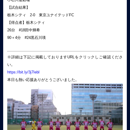
【試合結果】
栃木シティ 2‐0 東京ユナイテッドFC
【得点者】栃木シティ
26分 #18田中輝希
90＋4分 #24黒石川瑛
※詳細は下記に掲載しておりますURLをクリックしご確認くださ
い。
https://bit.ly/3j7Iebl
本日も熱い応援ありがとうございました。