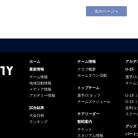
次のページ »
ホーム
チーム情報
アカデ
最新情報
クラブ概要
U-25
ホームタウン活動
チーム情報
選手/
地域活動情報
チーム
トップチーム
メディア情報
アカデミー情報
選手/スタッフ
U-18
チームスケジュール
U-1
試合結果
足利ユナ
チアリーダー
スクー
大会日程
ランキング
観戦案内
グッズ
チケット
パート
スタジアム情報