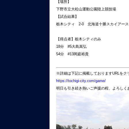
【場所】
下野市立大松山運動公園陸上競技場
【試合結果】
栃木シティ 2-0 北海道十勝スカイアース
【得点者】栃木シティのみ
18分 #5大島嵩弘
54分 #13岡庭裕貴
※詳細は下記に掲載しておりますURLをク
https://tochigi-city.com/game/
明日も引き続き熱いご声援の程、よろしく