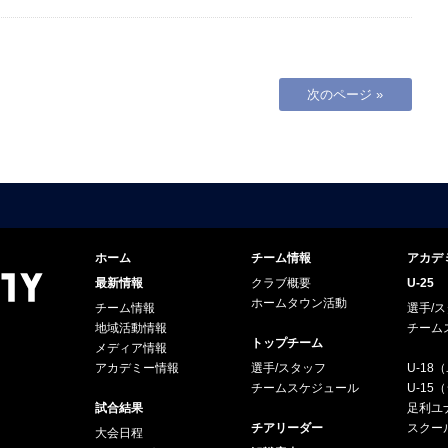
次のページ »
ホーム
チーム情報
アカデ
最新情報
クラブ概要
U-25
ホームタウン活動
チーム情報
選手/
地域活動情報
チーム
トップチーム
メディア情報
アカデミー情報
選手/スタッフ
U-18
チームスケジュール
U-1
試合結果
足利ユナ
チアリーダー
スクー
大会日程