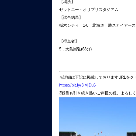
【場所】
ゼットエー・オリプリスタジアム
【試合結果】
栃木シティ 1-0 北海道十勝スカイアース
【得点者】
5．大島嵩弘(68分)
※詳細は下記に掲載しておりますURLをク
https://bit.ly/3lMjDu6
3戦目も引き続き熱いご声援の程、よろし