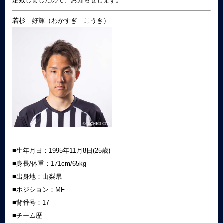
定致しましたので、お知らせします。
若杉 好輝（わかすぎ こうき）
■生年月日：1995年11月8日(25歳)
■身長/体重：171cm/65kg
■出身地：山梨県
■ポジション：MF
■背番号：17
■チーム歴