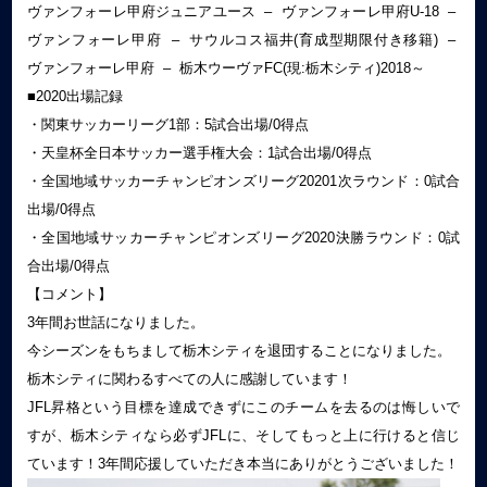
ヴァンフォーレ甲府ジュニアユース – ヴァンフォーレ甲府U-18 –
ヴァンフォーレ甲府 – サウルコス福井(育成型期限付き移籍) –
ヴァンフォーレ甲府 – 栃木ウーヴァFC(現:栃木シティ)2018～
■2020出場記録
・関東サッカーリーグ1部：5試合出場/0得点
・天皇杯全日本サッカー選手権大会：1試合出場/0得点
・全国地域サッカーチャンピオンズリーグ20201次ラウンド：0試合
出場/0得点
・全国地域サッカーチャンピオンズリーグ2020決勝ラウンド：0試
合出場/0得点
【コメント】
3年間お世話になりました。
今シーズンをもちまして栃木シティを退団することになりました。
栃木シティに関わるすべての人に感謝しています！
JFL昇格という目標を達成できずにこのチームを去るのは悔しいで
すが、栃木シティなら必ずJFLに、そしてもっと上に行けると信じ
ています！3年間応援していただき本当にありがとうございました！