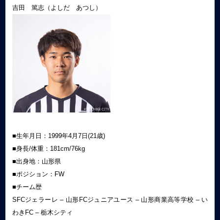
吉田 篤志（よしだ あつし）
■生年月日：1999年4月7日(21歳)
■身長/体重：181cm/76kg
■出身地：山形県
■ポジション：FW
■チーム歴
SFCジェラーレ – 山形FCジュニアユース – 山形商業高等学校 – い
わきFC – 栃木シティ