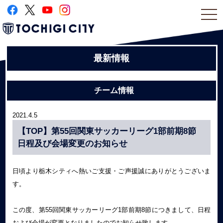
togg
navi
最新情報
チーム情報
2021.4.5
【TOP】第55回関東サッカーリーグ1部前期8節
日程及び会場変更のお知らせ
日頃より栃木シティへ熱いご支援・ご声援誠にありがとうございま
す。
この度、第55回関東サッカーリーグ1部前期8節につきまして、日程
および会場が変更となりましたのでお知らせ致します。