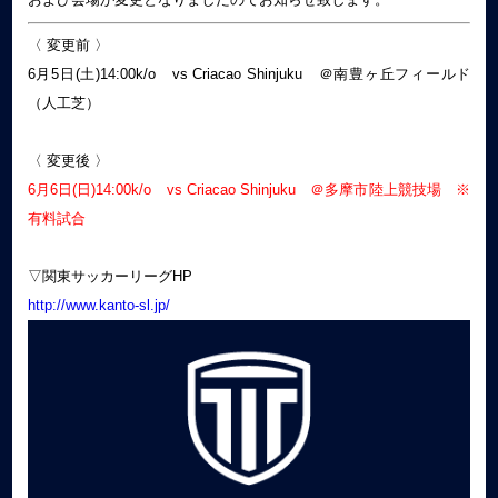
〈 変更前 〉
6月5日(土)14:00k/o vs Criacao Shinjuku ＠南豊ヶ丘フィールド
（人工芝）
〈 変更後 〉
6月6日(日)14:00k/o vs Criacao Shinjuku ＠多摩市陸上競技場 ※
有料試合
▽関東サッカーリーグHP
http://www.kanto-sl.jp/