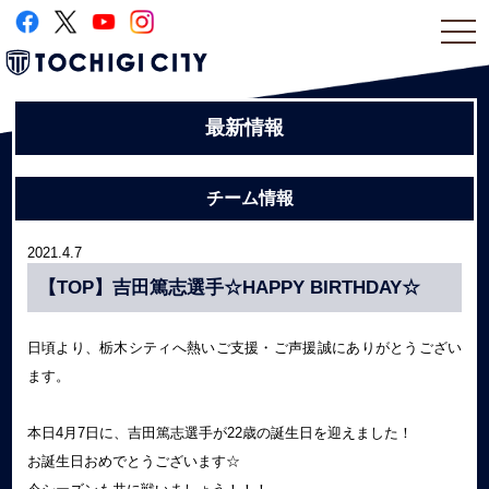
togg
navi
最新情報
チーム情報
2021.4.7
【TOP】吉田篤志選手☆HAPPY BIRTHDAY☆
日頃より、栃木シティへ熱いご支援・ご声援誠にありがとうござい
ます。
本日4月7日に、吉田篤志選手が22歳の誕生日を迎えました！
お誕生日おめでとうございます☆